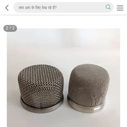
2
/
2