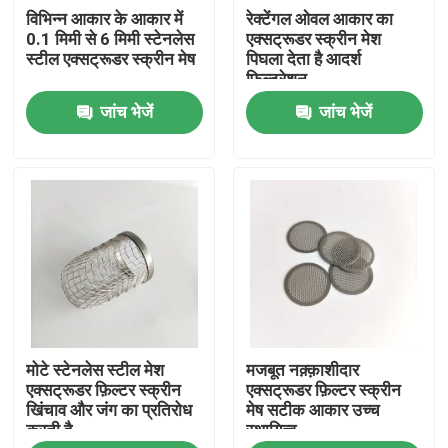
विभिन्न आकार के आकार में
रेक्टेंगल ओवल आकार का
0.1 मिमी से 6 मिमी स्टेनलेस
एक्सट्रूडर स्क्रीन मेश
कारखाना भ्रमण
स्टील एक्सट्रूडर स्क्रीन मेष
पिघला देता है आदर्श
फिल्ट्रेशन
जांच भेजें
जांच भेजें
गुणवत्ता नियंत्रण
संपर्क करें
एक उद्धरण की विनती करे
स्टेनलेस स्टील बुना जाल
मोटे स्टेनलेस स्टील मेश
मजबूत नक़्क़ाशीदार
स्टेनलेस स्टील सुरक्षा मेष
एक्सट्रूडर फ़िल्टर स्क्रीन
एक्सट्रूडर फ़िल्टर स्क्रीन
खिंचाव और जंग का प्रतिरोध
मेष सटीक आकार उच्च
करती है
स्थायित्व
स्टेनलेस स्टील विंडो मेष