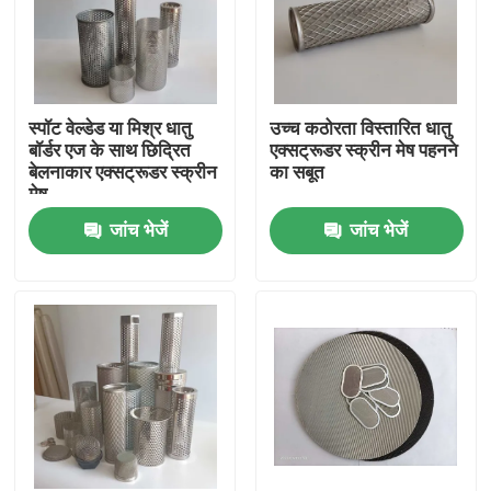
स्पॉट वेल्डेड या मिश्र धातु
उच्च कठोरता विस्तारित धातु
बॉर्डर एज के साथ छिद्रित
एक्सट्रूडर स्क्रीन मेष पहनने
बेलनाकार एक्सट्रूडर स्क्रीन
का सबूत
मेष
जांच भेजें
जांच भेजें
घर
उत्पादों
हमारे बारे में