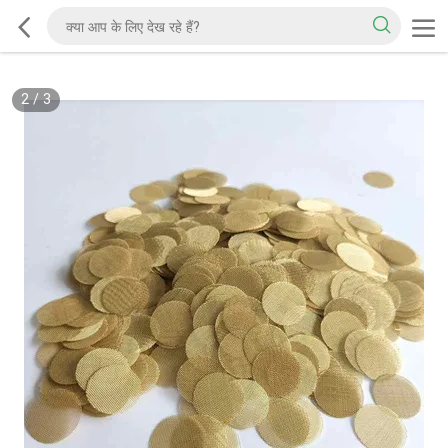
2
/
3