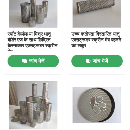
स्पॉट वेल्डेड या मिश्र धातु
उच्च कठोरता विस्तारित धातु
बॉर्डर एज के साथ छिद्रित
एक्सट्रूडर स्क्रीन मेष पहनने
बेलनाकार एक्सट्रूडर स्क्रीन
का सबूत
मेष
जांच भेजें
जांच भेजें
घर
उत्पादों
हमारे बारे में