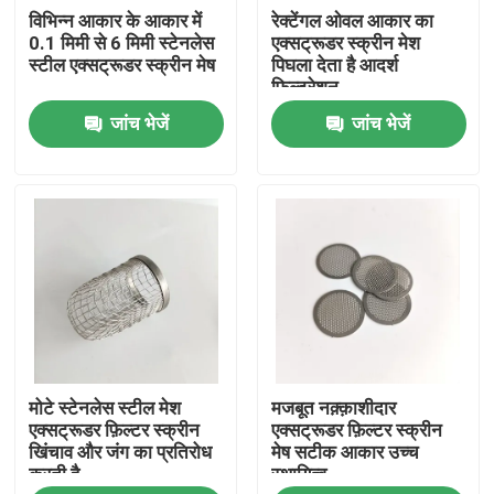
विभिन्न आकार के आकार में
रेक्टेंगल ओवल आकार का
0.1 मिमी से 6 मिमी स्टेनलेस
एक्सट्रूडर स्क्रीन मेश
कारखाना भ्रमण
स्टील एक्सट्रूडर स्क्रीन मेष
पिघला देता है आदर्श
फिल्ट्रेशन
जांच भेजें
जांच भेजें
गुणवत्ता नियंत्रण
संपर्क करें
एक उद्धरण की विनती करे
स्टेनलेस स्टील बुना जाल
मोटे स्टेनलेस स्टील मेश
मजबूत नक़्क़ाशीदार
स्टेनलेस स्टील सुरक्षा मेष
एक्सट्रूडर फ़िल्टर स्क्रीन
एक्सट्रूडर फ़िल्टर स्क्रीन
खिंचाव और जंग का प्रतिरोध
मेष सटीक आकार उच्च
करती है
स्थायित्व
स्टेनलेस स्टील विंडो मेष