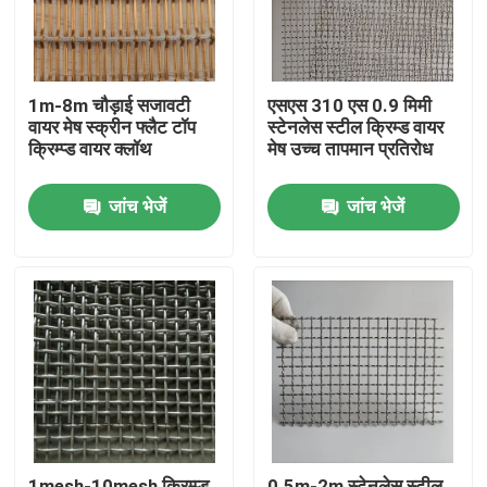
1m-8m चौड़ाई सजावटी
एसएस 310 एस 0.9 मिमी
वायर मेष स्क्रीन फ्लैट टॉप
स्टेनलेस स्टील क्रिम्ड वायर
क्रिम्प्ड वायर क्लॉथ
मेष उच्च तापमान प्रतिरोध
जांच भेजें
जांच भेजें
घर
उत्पादों
हमारे बारे में
1mesh-10mesh क्रिम्प्ड
0.5m-2m स्टेनलेस स्टील