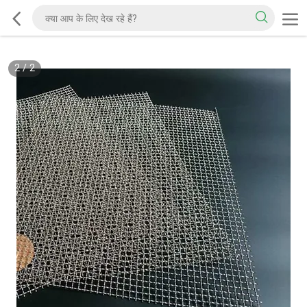
2
/
2